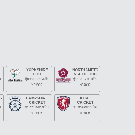
YORKSHIRE
NORTHAMPTO
CCC
NSHIRE CCC
น
หุ้นส่วน อย่างเป็น
หุ้นส่วน อย่างเป็น
ทางการ
ทางการ
S
HAMPSHIRE
KENT
CRICKET
CRICKET
น
หุ้นส่วนอย่างเป็น
หุ้นส่วนอย่างเป็น
ทางการ
ทางการ