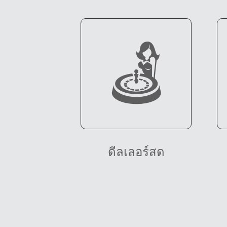
ดีลเลอร์สด