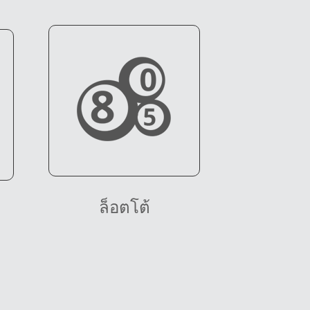
ล็อตโต้