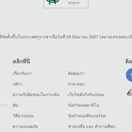
ทางการ
่จัดตั้งขึ้นในประเทศกูราเซาเมื่อวันที่ 28 มิถุนายน 2007 (หมายเลขจดทะเบี
คลิกที่นี่
ติ
เกี่ยวกับเรา
ติดต่อเรา
กติกา
ถาม-ตอบ
ความรับผิดชอบในการเดิม
เว็บไซต์จริงกับปลอม
พัน
ข้อกำหนดคาสิโน
วิธีฝาก/ถอน
ข้อกำหนดดีลเลอร์สด
ความปลอดภัย
ช่วยเหลือ และ คำถามที่พบ