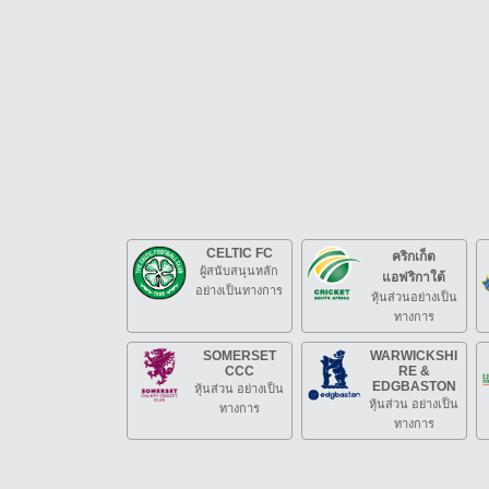
CELTIC FC
คริกเก็ต
ผู้สนับสนุนหลัก
แอฟริกาใต้
อย่างเป็นทางการ
หุ้นส่วนอย่างเป็น
ทางการ
SOMERSET
WARWICKSHI
CCC
RE &
EDGBASTON
หุ้นส่วน อย่างเป็น
หุ้นส่วน อย่างเป็น
ทางการ
ทางการ