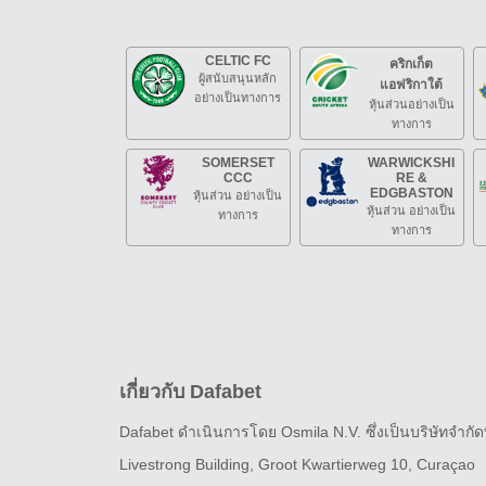
CELTIC FC
คริกเก็ต
ผู้สนับสนุนหลัก
แอฟริกาใต้
อย่างเป็นทางการ
หุ้นส่วนอย่างเป็น
ทางการ
SOMERSET
WARWICKSHI
CCC
RE &
EDGBASTON
หุ้นส่วน อย่างเป็น
หุ้นส่วน อย่างเป็น
ทางการ
ทางการ
เกี่ยวกับ Dafabet
Dafabet ดำเนินการโดย Osmila N.V. ซึ่งเป็นบริษัทจำกัดที
Livestrong Building, Groot Kwartierweg 10, Curaçao