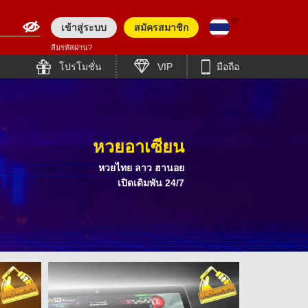
เข้าสู่ระบบ
สมัครสมาชิก
ลืมรหัสผ่าน?
English (Asia)
Bahasa Indonesia
โปรโมชั่น
VIP
มือถือ
Japanese
简体中文
English
한국어
หวยเวียดนาม
PK10
หวยไทย (GPI)
คีโน (GPI)
Tiếng Việt
Bengali (India)
ลอตเตอรี่ ลุ้นรางวัลใหญ่
หวยอาเซียน
ชิงแจ็คพอตใหญ่
ทายผลเลขท้าย 2 ตัวได้ถูก
คว้าเงินรางวัลใหญ่
เล่นคีโนสุดตื่นเต้นได้ไม่จำกัด
ทุกๆ 20 วินาที!
และเลือกเล่นได้หลายรูปแบบ
รับรางวัลได้เลย!
คว้า Huawei Watch Fit 5
หวยไทย ลาว ฮานอย
เปิดเดิมพัน 24/7
และโบนัส!
เล่นตอนนี้
เล่นตอนนี้
เล่นตอนนี้
เล่นตอนนี้