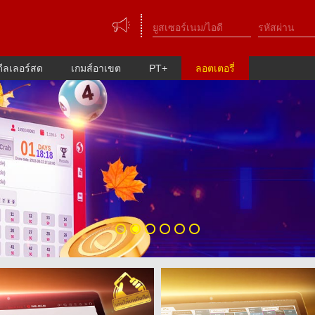
ดีลเลอร์สด
เกมส์อาเขต
PT+
ลอตเตอรี่