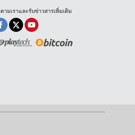
ดตามเราและรับข่าวสารเพิ่มเติม