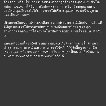
ด้วยความพร้อมให้บริการของฝ่ายบริการลูกค้าตลอดทุกวัน 24 ชั่วโมง
พนักงานของเราได้รับการฝึกฝนและผ่านการเรียนรู้ข้อมูลมาอย่าง
ละเอียด คุณจึงวางใจได้เลยว่าเราให้บริการคุณอย่างรวดเร็ว, สุภาพ
และเห็นผลแน่นอน
เป้าหมายอันแน่วแน่ของเราคือการมอบประสบการณ์เดิมพันออนไลน์ที่
ดีที่สุด และเราให้ความรับผิดชอบอย่างดีกับสมาชิกของเรา คุณ
สามารถติดต่อกับเราได้ทั้งทางโทรศัพท์ หรืออีเมล เพื่อให้ข้อแนะนำกับ
เรา
นอกเหนือจากนี้ เรายังมีระบบความปลอดภัยที่หลากหลายในด้านการ
ทำธุรกรรมทางการเงินสุดสะดวก เราใช้หลัก ""รู้จักพื้นฐานสมาชิก
(KYC) และ ""ป้องกันระบบการฟอกเงิน (AML)"" อีกทั้งเรายังร่วมงาน
กับทางบริษัททางด้านการเงินที่น่าเชื่อถือได้