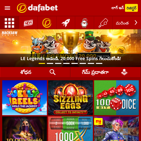
లాగ్ ఇన్
రిజిస్టర్
మరింత
అత్యద్భుతమైన రివార్డుల వేసవి ఇక్కడే మొదలవుతుంది!
శోధన
గేమ్ ప్రదాతగా
కొత్త