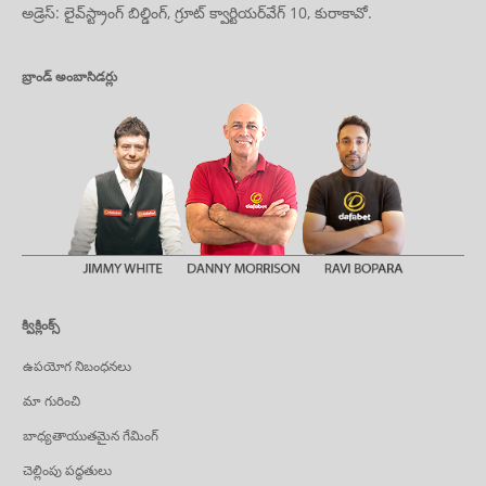
అడ్రెస్: లైవ్‌స్ట్రాంగ్ బిల్డింగ్, గ్రూట్ క్వార్టియర్‌వేగ్ 10, కురాకావో.
బ్రాండ్ అంబాసిడర్లు
క్విక్లింక్స్
ఉపయోగ నిబంధనలు
మా గురించి
బాధ్యతాయుతమైన గేమింగ్
చెల్లింపు పద్ధతులు