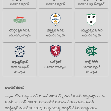
అధికారిక పార్టనర్
అధికారిక పార్టనర్
అధికారిక బెట్టింగ్ పార్టనర్
లీసెస్టర్ షైర్ సి సి సి
డర్బీషైర్ సి సి సి
వర్సెస్టర్ షైర్ సి సి సి
అధికారిక భాగస్వామి
అధికారిక పార్టనర్
అధికారిక పార్టనర్
హ్యాంప్షైర్ క్రికెట్
కెంట్ క్రికెట్
నాట్స్ సీసీసీ
అధికారిక బెట్టింగ్
అధికారిక భాగస్వామి
అధికారిక బెట్టింగ్
భాగస్వామి
భాగస్వామి
డాఫాబెట్ గురించి
డాఫాబెట్‌ను ఓస్మిలా ఎన్.వి. అనే లిమిటెడ్ లైబిలిటీ కంపెనీ నిర్వహిస్తోంది. ఈ
కంపెనీ 28 జూన్ 2007న కురాకావోలో నమోదు చేయబడింది (కంపెనీ
రిజిస్ట్రేషన్ నంబర్ 102267). సంస్థ యొక్క రిజిస్టర్ చేసిన కార్యాలయం