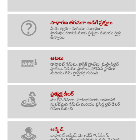
సాధారణ తరచుగా అడిగే ప్రశ్నలు
మీరు త్వరగా మరియు సులభంగా
ప్రారంభించడానికి మాకు ప్రశ్నలు మరియు గైడ్లు
ఉన్నాయి
ఆటలు
డాఫాబెట్ గేమ్‌లు, క్లాసిక్ స్లాట్‌లు, మల్టీ-పేలైన్
స్లాట్‌లు, వీడియో స్లాట్‌లు, ప్రోగ్రెసివ్ స్లాట్‌లు
మరియు గేమ్ ప్రొవైడర్ల గురించి
ప్రత్యక్ష డీలర్
మా లైవ్ గేమ్‌లు, ప్రారంభకులకు ఆడటానికి
సులభమైన గేమ్‌లు మరియు ప్రసిద్ధ లైవ్ డీలర్
గేమ్‌ల గురించి
ఆర్కేడ్
డాఫాబెట్ ఆర్కేడ్, మెగావేస్ ™, ఫిషింగ్,
క్యాస్కేడింగ్ లేదా కూలిపోతున్న రీల్స్, మైనింగ్